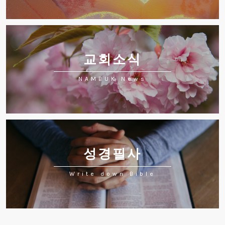
교회소식
NAMBUK News
성경필사
Write down Bible